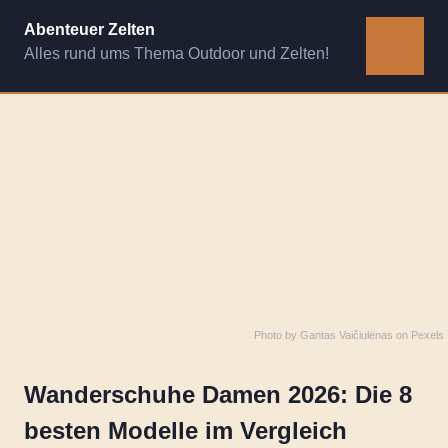
Zum
Abenteuer Zelten
Inhalt
Alles rund ums Thema Outdoor und Zelten!
MENÜ
springen
Photo by
Gantas Vaičiulėnas
on
Pexels
Wanderschuhe Damen 2026: Die 8
besten Modelle im Vergleich