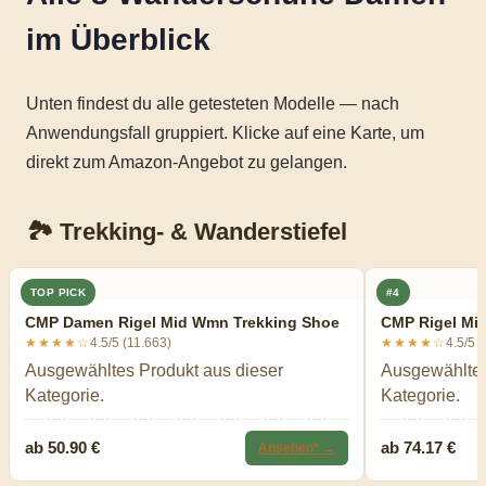
im Überblick
Unten findest du alle getesteten Modelle — nach
Anwendungsfall gruppiert. Klicke auf eine Karte, um
direkt zum Amazon-Angebot zu gelangen.
🏞️ Trekking- & Wanderstiefel
TOP PICK
#4
CMP Damen Rigel Mid Wmn Trekking Shoe
CMP Rigel Mid
★★★★☆
4.5/5 (11.663)
★★★★☆
4.5/5 
Ausgewähltes Produkt aus dieser
Ausgewähltes
Kategorie.
Kategorie.
ab 50.90 €
ab 74.17 €
Ansehen* →