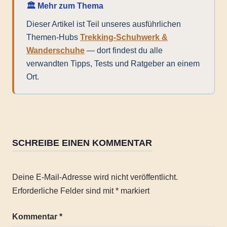
🏛️ Mehr zum Thema
Dieser Artikel ist Teil unseres ausführlichen
Themen-Hubs
Trekking-Schuhwerk &
Wanderschuhe
— dort findest du alle
verwandten Tipps, Tests und Ratgeber an einem
Ort.
Berge
Damen
SCHREIBE EINEN KOMMENTAR
Outdoor
Trekking
Deine E-Mail-Adresse wird nicht veröffentlicht.
Wanderausrüstung
Erforderliche Felder sind mit
*
markiert
Wandern
Wanderschuhe
Kommentar
*