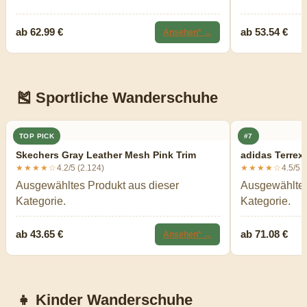
ab 62.99 €
ab 53.54 €
Ansehen* →
🎽 Sportliche Wanderschuhe
TOP PICK
#7
Skechers Gray Leather Mesh Pink Trim
adidas Terre
★★★★☆
4.2/5 (2.124)
★★★★☆
4.5/5 
Ausgewähltes Produkt aus dieser
Ausgewähltes
Kategorie.
Kategorie.
ab 43.65 €
ab 71.08 €
Ansehen* →
👧 Kinder Wanderschuhe