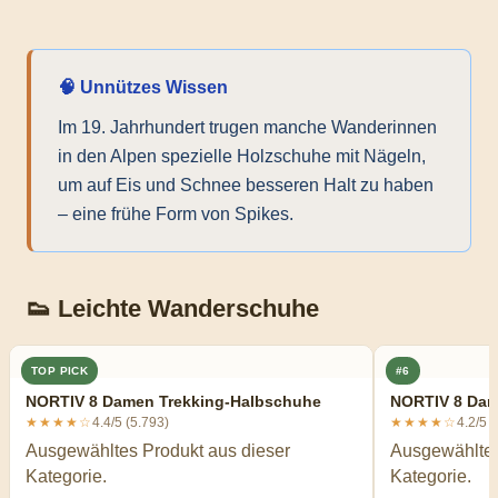
🧠 Unnützes Wissen
Im 19. Jahrhundert trugen manche Wanderinnen
in den Alpen spezielle Holzschuhe mit Nägeln,
um auf Eis und Schnee besseren Halt zu haben
– eine frühe Form von Spikes.
👟 Leichte Wanderschuhe
TOP PICK
#6
NORTIV 8 Damen Trekking-Halbschuhe
NORTIV 8 Dam
★★★★☆
4.4/5 (5.793)
★★★★☆
4.2/5 
Ausgewähltes Produkt aus dieser
Ausgewähltes
Kategorie.
Kategorie.