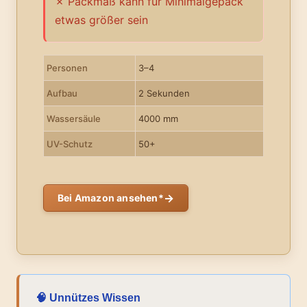
Packmaß kann für Minimalgepäck
etwas größer sein
Personen
3–4
Aufbau
2 Sekunden
Wassersäule
4000 mm
UV-Schutz
50+
→
Bei Amazon ansehen*
🧠 Unnützes Wissen