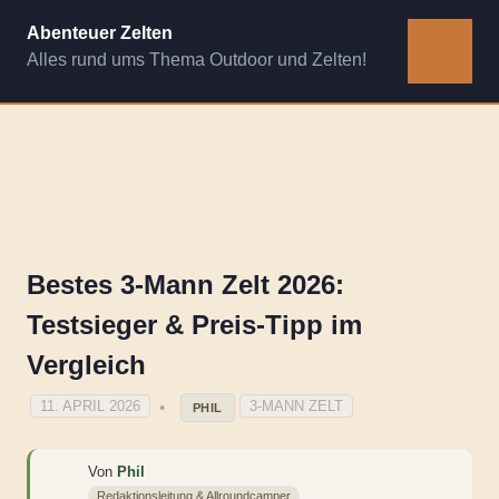
Zum
Abenteuer Zelten
Inhalt
Alles rund ums Thema Outdoor und Zelten!
MENÜ
springen
Bestes 3-Mann Zelt 2026:
Testsieger & Preis-Tipp im
Vergleich
11. APRIL 2026
3-MANN ZELT
PHIL
Von
Phil
Redaktionsleitung & Allroundcamper