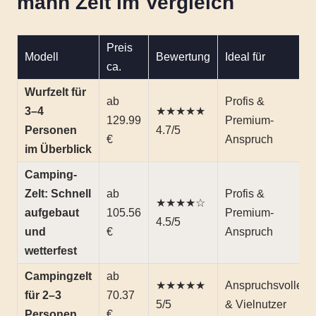
mann Zelt im Vergleich
Preis
Modell
Bewertung
Ideal für
ca.
Wurfzelt für
ab
Profis &
3–4
★★★★★
129.99
Premium-
Personen
4.7/5
€
Anspruch
im Überblick
Camping-
Zelt: Schnell
ab
Profis &
★★★★☆
aufgebaut
105.56
Premium-
4.5/5
und
€
Anspruch
wetterfest
Campingzelt
ab
★★★★★
Anspruchsvolle
für 2–3
70.37
5/5
& Vielnutzer
Personen
€