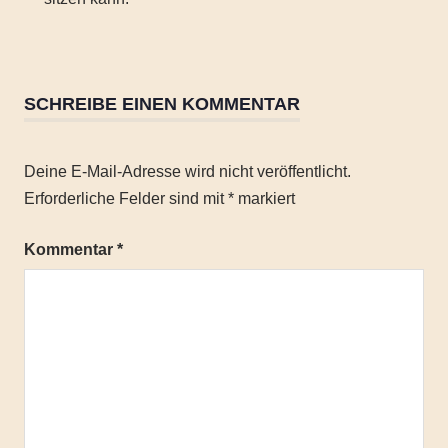
3
Personen
SCHREIBE EINEN KOMMENTAR
3-
Mann
Zelt
Deine E-Mail-Adresse wird nicht veröffentlicht.
Camping
Erforderliche Felder sind mit
*
markiert
Outdoor
Preis-
Kommentar
*
Leistungssieger
Raumwunder
Tent
Zelt