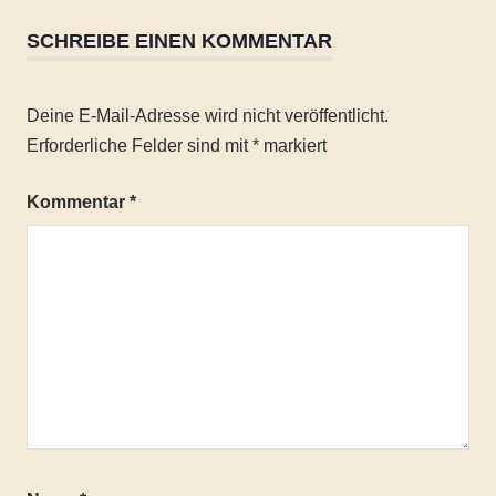
Camping
SCHREIBE EINEN KOMMENTAR
leicht
Outdoor
Deine E-Mail-Adresse wird nicht veröffentlicht.
Regenponcho
Erforderliche Felder sind mit
*
markiert
Schutz
Trekking
Kommentar
*
Wandern
Wetterfest