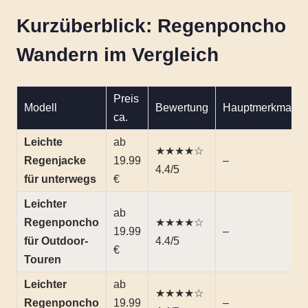
Kurzüberblick: Regenponcho
Wandern im Vergleich
Preis
Modell
Bewertung
Hauptmerkmal
ca.
Leichte
ab
★★★★☆
Regenjacke
19.99
–
4.4/5
für unterwegs
€
Leichter
ab
Regenponcho
★★★★☆
19.99
–
für Outdoor-
4.4/5
€
Touren
Leichter
ab
★★★★☆
Regenponcho
19.99
–