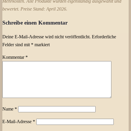
Mehrkosten. Alle Produkte wurden eigenständig ausgewählt und
bewertet. Preise Stand: April 2026.
Berge
Camping
Klettern
Outdoor
Preis-
Schreibe einen Kommentar
Leistungssieger
Wandern
Deine E-Mail-Adresse wird nicht veröffentlicht.
Erforderliche
Felder sind mit
*
markiert
Kommentar
*
Name
*
E-Mail-Adresse
*