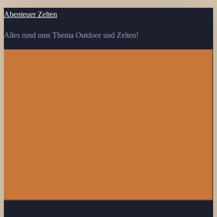
Zum
Abenteuer Zelten
Inhalt
Alles rund ums Thema Outdoor und Zelten!
springen
Menü