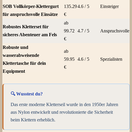
SOB Vollkörper-Klettergurt
135.29
4.6 / 5
Einsteiger
für anspruchsvolle Einsätze
€
ab
Robustes Kletterset für
99.72
4.7 / 5
Anspruchsvolle
sicheres Abenteuer am Fels
€
Robuste und
ab
wasserabweisende
59.95
4.6 / 5
Spezialisten
Klettertasche für dein
€
Equipment
🔍 Wusstest du?
Das erste moderne Kletterseil wurde in den 1950er Jahren
aus Nylon entwickelt und revolutionierte die Sicherheit
beim Klettern erheblich.