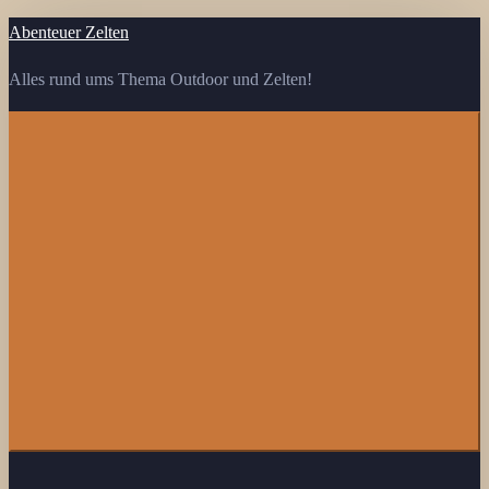
Zum
Abenteuer Zelten
Inhalt
Alles rund ums Thema Outdoor und Zelten!
springen
Menü