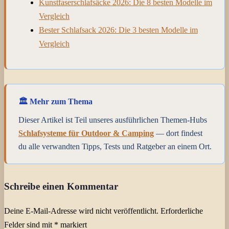
Kunstfaserschlafsäcke 2026: Die 8 besten Modelle im
Vergleich
Bester Schlafsack 2026: Die 3 besten Modelle im
Vergleich
🏛️ Mehr zum Thema
Dieser Artikel ist Teil unseres ausführlichen Themen-Hubs
Schlafsysteme für Outdoor & Camping
— dort findest
du alle verwandten Tipps, Tests und Ratgeber an einem Ort.
Abenteuer
Schreibe einen Kommentar
Biwaksack
Camping
Outdoor
Schlafkomfort
Schutzplane
Tre
Deine E-Mail-Adresse wird nicht veröffentlicht.
Erforderliche
Felder sind mit
*
markiert