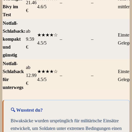
21.46
–
–
Bivy im
4.6/5
mittler
€
Test
Notfall-
Schlafsack:
ab
★★★★☆
Einstei
kompakt
9.59
–
–
4.5/5
Gelegen
und
€
günstig
Notfall-
ab
Schlafsack
★★★★☆
Einstei
12.99
–
–
für
4.5/5
Gelegen
€
unterwegs
🔍 Wusstest du?
Biwaksäcke wurden ursprünglich für militärische Einsätze
entwickelt, um Soldaten unter extremen Bedingungen einen