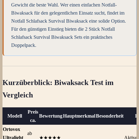
Gewicht die beste Wahl. Wer einen einfachen Notfall-
Biwaksack für den gelegentlichen Einsatz sucht, findet im
Notfall Schlafsack Survival Biwaksack eine solide Option.
Für den günstigen Einstieg bieten die 2 Stück Notfall
Schlafsack Survival Biwaksack Sets ein praktisches
Doppelpack.
Kurzüberblick: Biwaksack Test im
Vergleich
Preis
Modell
Bewertung
Hauptmerkmal
Besonderheit
I
ca.
Ortovox
ab
Ultralight
★★★★★
Aktive 