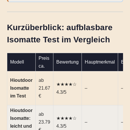
Kurzüberblick: aufblasbare
Isomatte Test im Vergleich
Preis
Modell
Bewertung
Hauptmerkmal
Bes
ca.
Hioutdoor
ab
★★★★☆
Isomatte
21.67
–
–
4.3/5
im Test
€
Hioutdoor
ab
Isomatte:
★★★★☆
23.79
–
–
leicht und
4.3/5
€