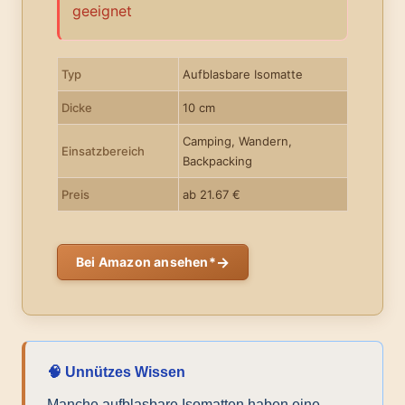
geeignet
Typ
Aufblasbare Isomatte
Dicke
10 cm
Camping, Wandern,
Einsatzbereich
Backpacking
Preis
ab 21.67 €
→
Bei Amazon ansehen*
🧠 Unnützes Wissen
Manche aufblasbare Isomatten haben eine