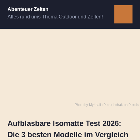
Zum
Abenteuer Zelten
Inhalt
Alles rund ums Thema Outdoor und Zelten!
MENÜ
springen
Photo by
Mykhailo Petrushchak
on
Pexels
Aufblasbare Isomatte Test 2026:
Die 3 besten Modelle im Vergleich