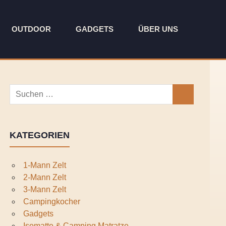
OUTDOOR
GADGETS
ÜBER UNS
Suchen
SUCHEN
nach:
KATEGORIEN
1-Mann Zelt
2-Mann Zelt
3-Mann Zelt
Campingkocher
Gadgets
Isomatte & Camping Matratze