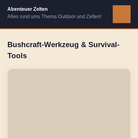
Zum
Abenteuer Zelten
Inhalt
Alles rund ums Thema Outdoor und Zelten!
MENÜ
springen
Bushcraft-Werkzeug & Survival-
Tools